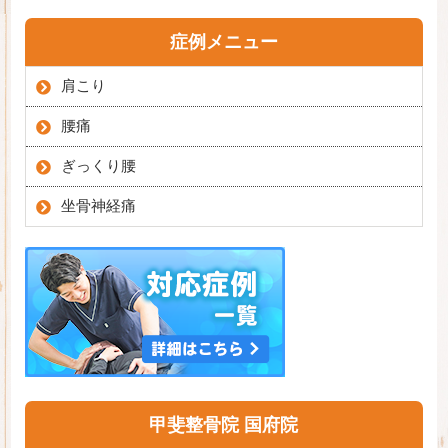
症例メニュー
肩こり
腰痛
ぎっくり腰
坐骨神経痛
甲斐整骨院 国府院