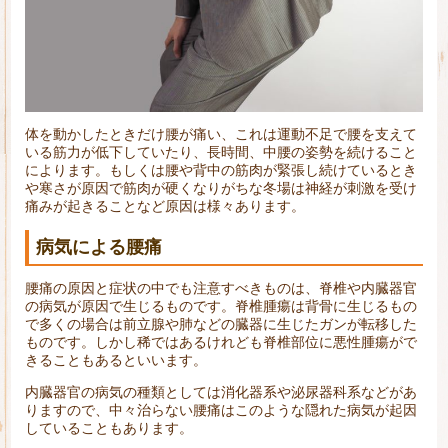
体を動かしたときだけ腰が痛い、これは運動不足で腰を支えて
いる筋力が低下していたり、長時間、中腰の姿勢を続けること
によります。もしくは腰や背中の筋肉が緊張し続けているとき
や寒さが原因で筋肉が硬くなりがちな冬場は神経が刺激を受け
痛みが起きることなど原因は様々あります。
病気による腰痛
腰痛の原因と症状の中でも注意すべきものは、脊椎や内臓器官
の病気が原因で生じるものです。脊椎腫瘍は背骨に生じるもの
で多くの場合は前立腺や肺などの臓器に生じたガンが転移した
ものです。しかし稀ではあるけれども脊椎部位に悪性腫瘍がで
きることもあるといいます。
内臓器官の病気の種類としては消化器系や泌尿器科系などがあ
りますので、中々治らない腰痛はこのような隠れた病気が起因
していることもあります。