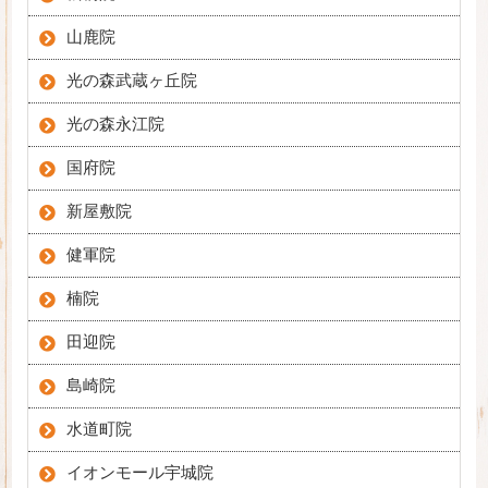
山鹿院
光の森武蔵ヶ丘院
光の森永江院
国府院
新屋敷院
健軍院
楠院
田迎院
島崎院
水道町院
イオンモール宇城院